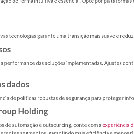
ção de forma intuitiva é essencial. Opte por plataformas 
ovas tecnologias garante uma transição mais suave e reduz
sos
 a performance das soluções implementadas. Ajustes con
os dados
ncia de políticas robustas de segurança para proteger inf
Group Holding
sos de automação e outsourcing, conte com
a
experiência d
erentes segmentos, garantindo mais eficiência e menos ri