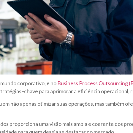
 mundo corporativo, e no
Business Process Outsourcing (
tratégias
–
chave para aprimorar a eficiência operacional, 
em não apenas otimizar suas operações, mas também ofere
dados proporciona uma visão mais ampla e coerente dos pro
ssidade para quem deseja se destacar no mercado.