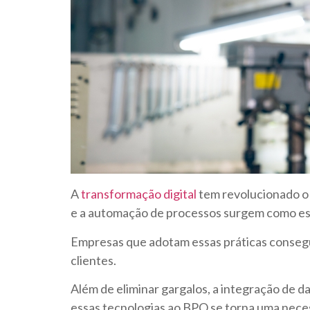
A
transformação digital
tem revolucionado o
e a automação de processos surgem como es
Empresas que adotam essas práticas consegu
clientes.
Além de eliminar gargalos, a integração de 
essas tecnologias ao BPO se torna uma nece