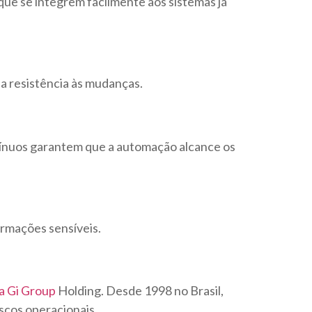
que se integrem facilmente aos sistemas já
 a resistência às mudanças.
tínuos garantem que a automação alcance os
ormações sensíveis.
a Gi Group
Holding
. Desde 1998 no Brasil,
scos operacionais.