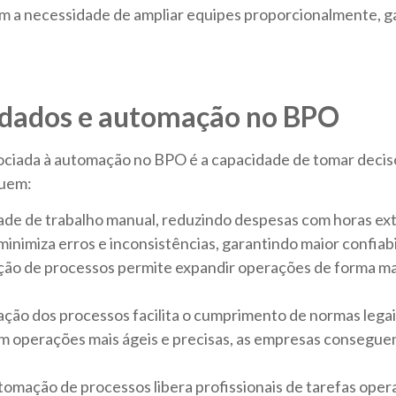
em a necessidade de ampliar equipes proporcionalmente, 
e dados e automação no BPO
ssociada à automação no BPO é a capacidade de tomar deci
luem:
ade de trabalho manual, reduzindo despesas com horas ext
inimiza erros e inconsistências, garantindo maior confiab
ção de processos permite expandir operações de forma ma
ção dos processos facilita o cumprimento de normas legais
m operações mais ágeis e precisas, as empresas consegu
tomação de processos libera profissionais de tarefas ope