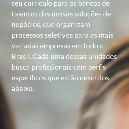
seu currículo para os bancos de
talentos das nossas soluções de
negócios, que organizam
processos seletivos para as mais
variadas empresas em todo o
Brasil. Cada uma dessas unidades
busca profissionais com perfis
específicos que estão descritos
abaixo.