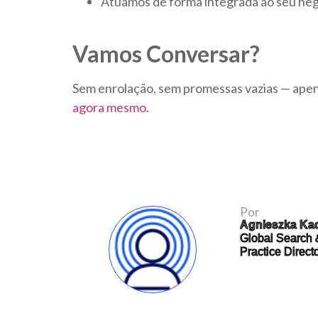
Atuamos de forma integrada ao seu negó
Vamos Conversar?
Sem enrolação, sem promessas vazias — apen
agora mesmo.
Por
Agnieszka Ka
Global Search
Practice Direct