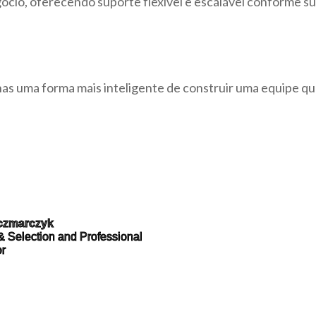
cio, oferecendo suporte flexível e escalável conforme s
as uma forma mais inteligente de construir uma equipe qu
czmarczyk
 &
Selection
and Professional
or