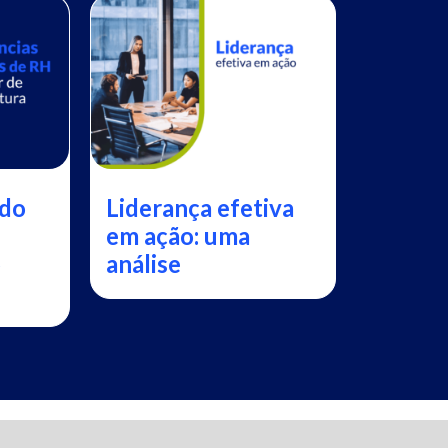
 do
Liderança efetiva
em ação: uma
o
análise