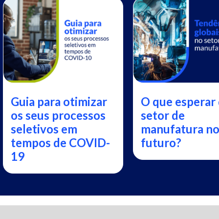
Guia para otimizar
O que esperar
os seus processos
setor de
seletivos em
manufatura n
tempos de COVID-
futuro?
19