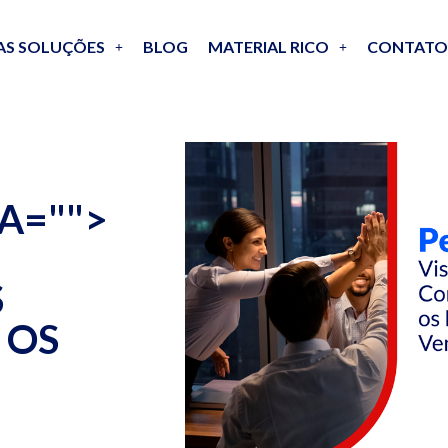
AS SOLUÇÕES
BLOG
MATERIAL RICO
CONTATO
A="
">
S
 OS