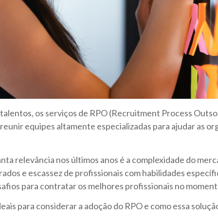
r talentos, os serviços de RPO (Recruitment Process Outso
unir equipes altamente especializadas para ajudar as org
tanta relevância nos últimos anos é a complexidade do me
dos e escassez de profissionais com habilidades específic
safios para contratar os melhores profissionais no moment
eais para considerar a adoção do RPO e como essa solução