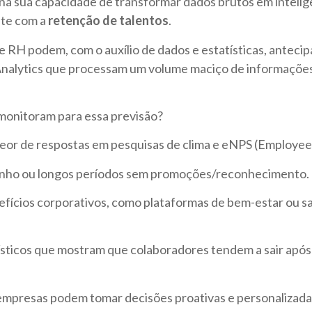
na sua capacidade de transformar dados brutos em inteligê
nte com a
retenção de talentos
.
e RH podem, com o auxílio de dados e estatísticas, antecip
Analytics que processam um volume maciço de informações 
monitoram para essa previsão?
teor de respostas em pesquisas de clima e eNPS (Employe
ho ou longos períodos sem promoções/reconhecimento.
nefícios corporativos, como plataformas de bem-estar ou s
ísticos que mostram que colaboradores tendem a sair apó
empresas podem tomar decisões proativas e personalizadas. 