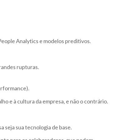
People Analytics e modelos preditivos.
randes rupturas.
erformance).
lho e à cultura da empresa, e não o contrário.
 seja sua tecnologia de base.
anto para os colaboradores, que podem