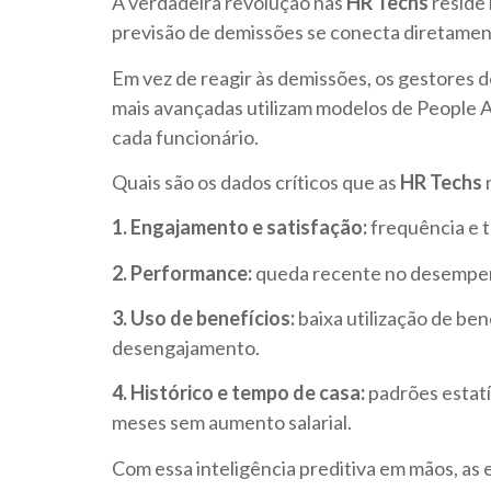
A verdadeira revolução nas
HR Techs
reside 
previsão de demissões se conecta diretame
Em vez de reagir às demissões, os gestores d
mais avançadas utilizam modelos de People 
cada funcionário.
Quais são os dados críticos que as
HR Techs
1.
Engajamento e satisfação:
frequência e 
2. Performance:
queda recente no desempen
3. Uso de benefícios:
baixa utilização de be
desengajamento.
4. Histórico e tempo de casa:
padrões estat
meses sem aumento salarial.
Com essa inteligência preditiva em mãos, as 