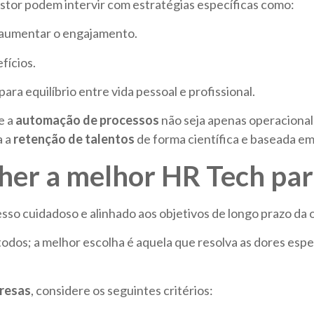
stor podem intervir com estratégias específicas como:
 aumentar o engajamento.
fícios.
ara equilíbrio entre vida pessoal e profissional.
e a
automação de processos
não seja apenas operacional
a a
retenção de talentos
de forma científica e baseada em
olher a melhor HR Tech pa
so cuidadoso e alinhado aos objetivos de longo prazo da 
todos; a melhor escolha é aquela que resolva as dores espe
resas
, considere os seguintes critérios: