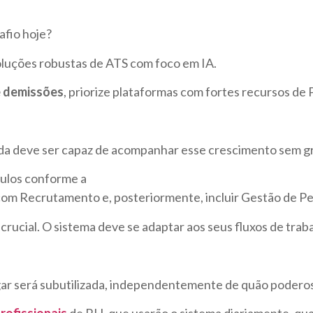
afio hoje?
oluções robustas de ATS com foco em IA.
e demissões
, priorize plataformas com fortes recursos de 
da deve ser capaz de acompanhar esse crescimento sem g
dulos conforme a
om Recrutamento e, posteriormente, incluir Gestão de P
 crucial. O sistema deve se adaptar aos seus fluxos de traba
ar será subutilizada, independentemente de quão poderosa
rofissionais
de RH, que usarão o sistema diariamente, qu