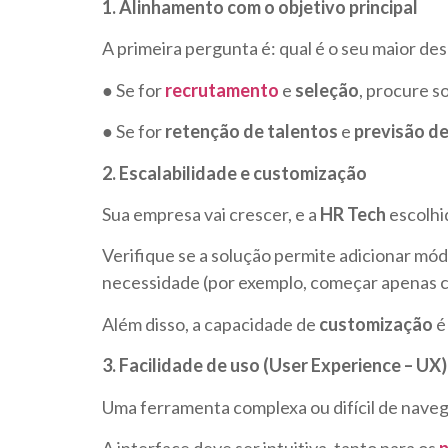
1. Alinhamento com o objetivo principal
A primeira pergunta é: qual é o seu maior des
● Se for
recrutamento
e
seleção
, procure s
● Se for
retenção de talentos
e
previsão d
2. Escalabilidade e customização
Sua empresa vai crescer, e a
HR Tech
escolhi
Verifique se a solução permite adicionar mó
necessidade (por exemplo, começar apenas c
Além disso, a capacidade de
customização
é
3. Facilidade de uso (User Experience – UX)
Uma ferramenta complexa ou difícil de naveg
A interface deve ser intuitiva, tanto para os
p