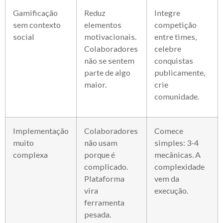
Gamificação
Reduz
Integre
sem contexto
elementos
competição
social
motivacionais.
entre times,
Colaboradores
celebre
não se sentem
conquistas
parte de algo
publicamente,
maior.
crie
comunidade.
Implementação
Colaboradores
Comece
muito
não usam
simples: 3-4
complexa
porque é
mecânicas. A
complicado.
complexidade
Plataforma
vem da
vira
execução.
ferramenta
pesada.