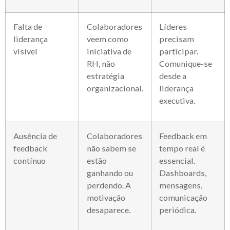
Falta de
Colaboradores
Líderes
liderança
veem como
precisam
visível
iniciativa de
participar.
RH, não
Comunique-se
estratégia
desde a
organizacional.
liderança
executiva.
Ausência de
Colaboradores
Feedback em
feedback
não sabem se
tempo real é
contínuo
estão
essencial.
ganhando ou
Dashboards,
perdendo. A
mensagens,
motivação
comunicação
desaparece.
periódica.