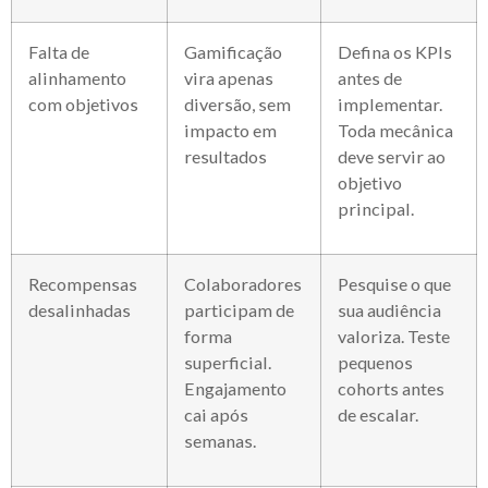
Falta de
Gamificação
Defina os KPIs
alinhamento
vira apenas
antes de
com objetivos
diversão, sem
implementar.
impacto em
Toda mecânica
resultados
deve servir ao
objetivo
principal.
Recompensas
Colaboradores
Pesquise o que
desalinhadas
participam de
sua audiência
forma
valoriza. Teste
superficial.
pequenos
Engajamento
cohorts antes
cai após
de escalar.
semanas.